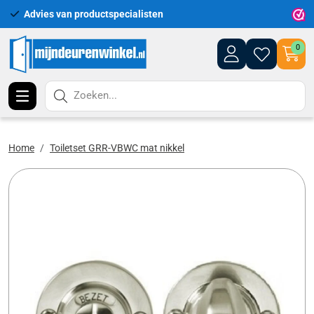
Advies van productspecialisten
Uitgeb
0
Zoeken...
Home
Toiletset GRR-VBWC mat nikkel