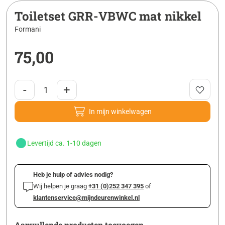
Toiletset GRR-VBWC mat nikkel
Formani
75,00
-
+
In mijn winkelwagen
Levertijd ca. 1-10 dagen
Heb je hulp of advies nodig?
Wij helpen je graag
+31 (0)252 347 395
of
klantenservice@mijndeurenwinkel.nl
Aanvullende producten toevoegen