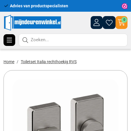
Advies van productspecialisten
Uitgeb
0
Zoeken...
Home
Toiletset Italia rechthoekig RVS