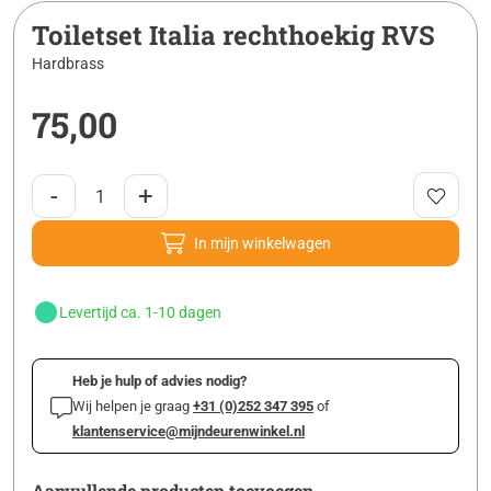
Toiletset Italia rechthoekig RVS
Hardbrass
75,00
-
+
In mijn winkelwagen
Levertijd ca. 1-10 dagen
Heb je hulp of advies nodig?
Wij helpen je graag
+31 (0)252 347 395
of
klantenservice@mijndeurenwinkel.nl
Aanvullende producten toevoegen