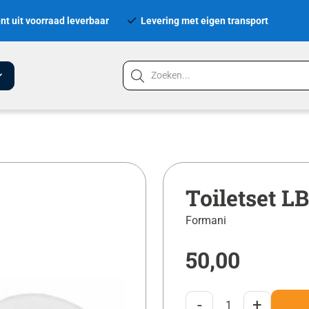
nt uit voorraad leverbaar
Levering met eigen transport
Toiletset 
Formani
50,00
-
+