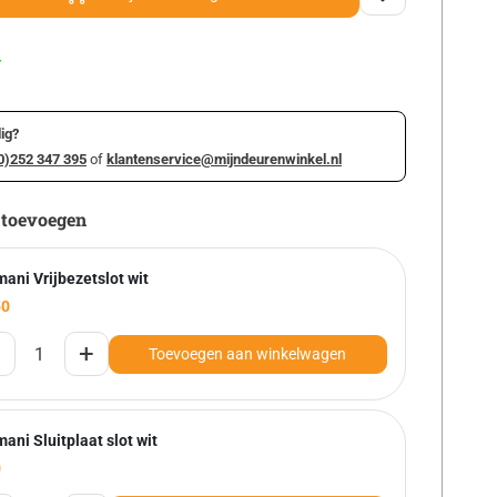
r
ig?
0)252 347 395
of
klantenservice@mijndeurenwinkel.nl
 toevoegen
ani Vrijbezetslot wit
50
+
Toevoegen aan winkelwagen
ani Sluitplaat slot wit
0