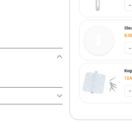
-
Sle
8,5
-
Kog
12,
-