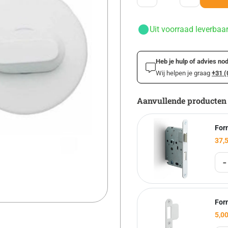
Uit voorraad leverbaa
Heb je hulp of advies nod
Wij helpen je graag
+31 (
Aanvullende producten
Form
37,
-
Form
5,0