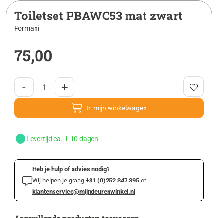
Toiletset PBAWC53 mat zwart
Formani
75,00
-
+
In mijn winkelwagen
Levertijd ca. 1-10 dagen
Heb je hulp of advies nodig?
Wij helpen je graag
+31 (0)252 347 395
of
klantenservice@mijndeurenwinkel.nl
Aanvullende producten toevoegen