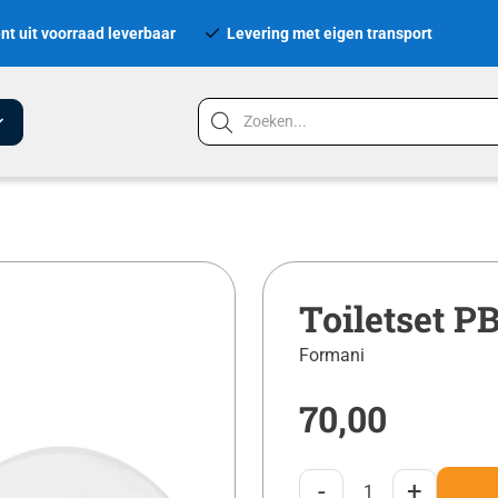
nt uit voorraad leverbaar
Levering met eigen transport
Toiletset 
Formani
70,00
-
+