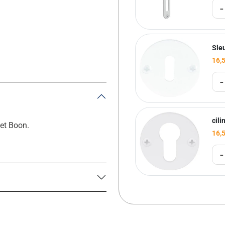
-
Sle
16,
-
cili
et Boon.
16,
-