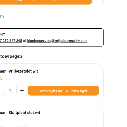
en
ig?
0)252 347 395
of
klantenservice@mijndeurenwinkel.nl
 toevoegen
ani Vrijbezetslot wit
50
+
Toevoegen aan winkelwagen
ani Sluitplaat slot wit
0