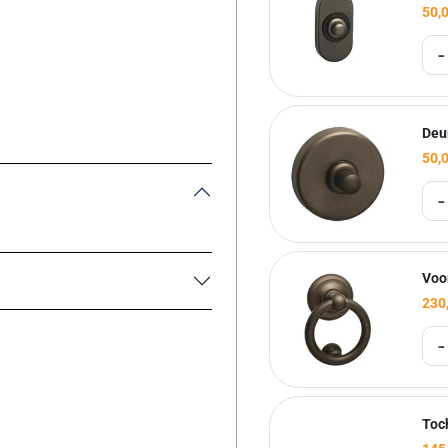
50,
-
Deu
50,
-
Voo
230
-
Toc