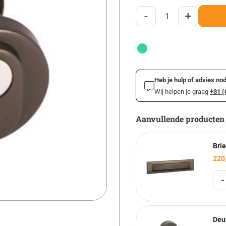
-
+
Heb je hulp of advies nod
Wij helpen je graag
+31 (
Aanvullende producten
Bri
220
-
Deu