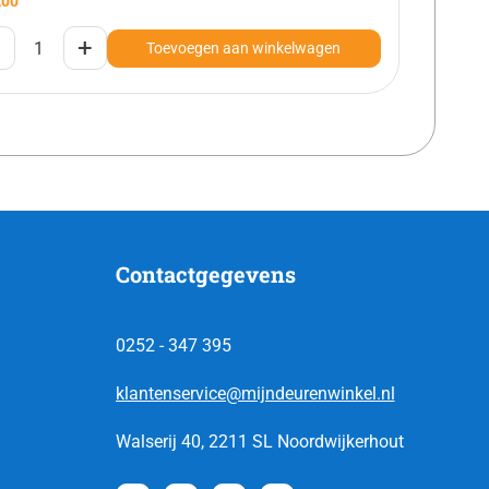
,00
+
Toevoegen aan winkelwagen
Contactgegevens
0252 - 347 395
klantenservice@mijndeurenwinkel.nl
Walserij 40, 2211 SL Noordwijkerhout