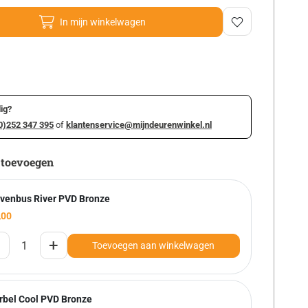
In mijn winkelwagen
ig?
0)252 347 395
of
klantenservice@mijndeurenwinkel.nl
 toevoegen
evenbus River PVD Bronze
,00
+
Toevoegen aan winkelwagen
rbel Cool PVD Bronze