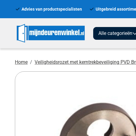
Advies van productspecialisten
Uitgebreid assortime
Alle categorieën
Home
Veiligheidsrozet met kerntrekbeveiliging PVD B