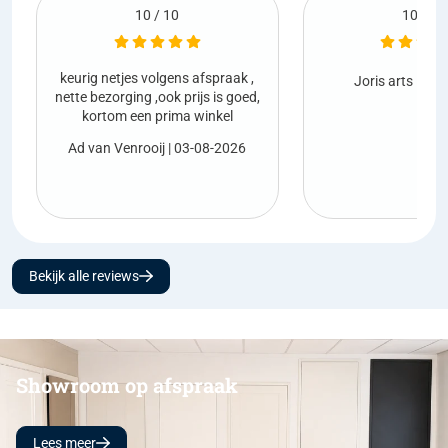
10 / 10
aak ,
Netjes gelev
Joris arts
| 01-08-2026
s goed,
el
Marco van
2026
Bekijk alle reviews
Showroom op afspraak
Lees meer