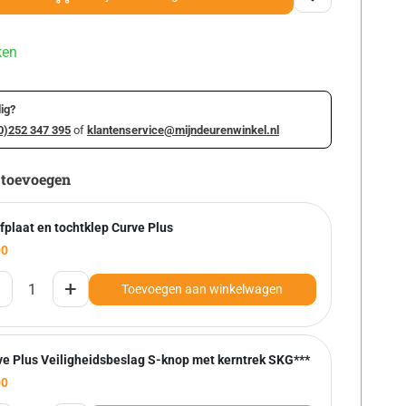
ken
ig?
0)252 347 395
of
klantenservice@mijndeurenwinkel.nl
 toevoegen
fplaat en tochtklep Curve Plus
00
+
Toevoegen aan winkelwagen
ve Plus Veiligheidsbeslag S-knop met kerntrek SKG***
00