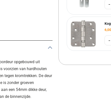
-
Kog
6,0
-
voordeur opgebouwd uit
 is voorzien van hardhouten
men tegen kromtrekken. De deur
de is zonder groeven
ij aan een 54mm dikke deur,
an de binnenzijde.