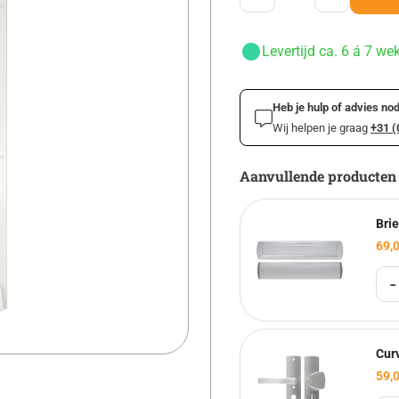
Levertijd ca. 6 á 7 we
Heb je hulp of advies nod
Wij helpen je graag
+31 (
Aanvullende producten
Brie
69,
-
Cur
59,