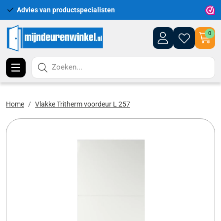
Advies van productspecialisten
Uitgeb
0
Zoeken...
Home
Vlakke Tritherm voordeur L 257