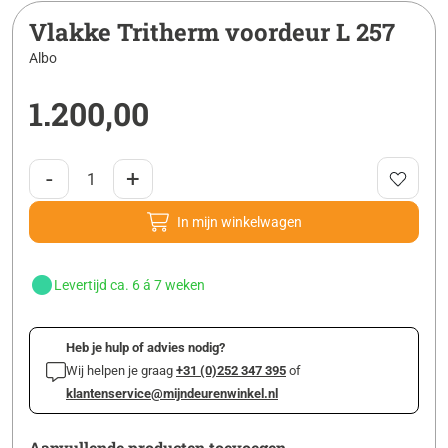
Vlakke Tritherm voordeur L 257
Albo
1.200,00
-
+
In mijn winkelwagen
Levertijd ca. 6 á 7 weken
Heb je hulp of advies nodig?
Wij helpen je graag
+31 (0)252 347 395
of
klantenservice@mijndeurenwinkel.nl
Aanvullende producten toevoegen