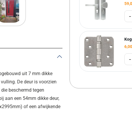
59,
-
Kog
6,0
-
pgebouwd uit 7 mm dikke
vulling. De deur is voorzien
r die beschermd tegen
bij aan een 54mm dikke deur,
5x2995mm) of een afwijkende