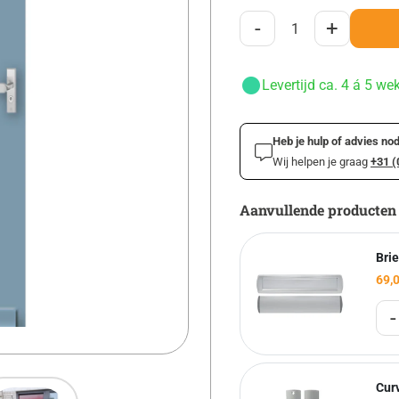
-
+
Levertijd ca. 4 á 5 we
Heb je hulp of advies nod
Wij helpen je graag
+31 (
Aanvullende producten
Brie
69,
-
Cur