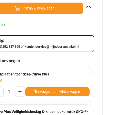
In mijn winkelwagen
ken
ig?
0)252 347 395
of
klantenservice@mijndeurenwinkel.nl
 toevoegen
fplaat en tochtklep Curve Plus
00
+
Toevoegen aan winkelwagen
ve Plus Veiligheidsbeslag S-knop met kerntrek SKG***