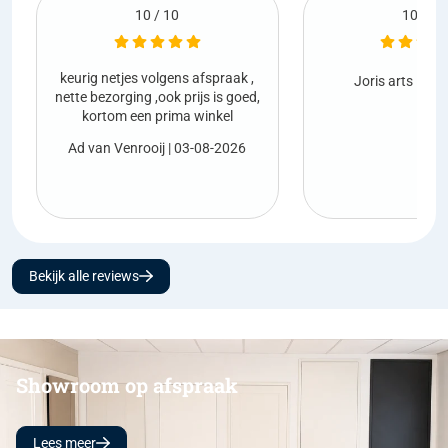
10 / 10
10 / 10
es volgens afspraak ,
Joris arts
| 01-08-2026
ng ,ook prijs is goed,
een prima winkel
nrooij
| 03-08-2026
Bekijk alle reviews
Showroom op afspraak
Lees meer