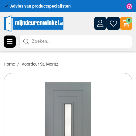
Advies van productspecialisten
Uitgeb
0
Zoeken...
Home
Voordeur St. Moritz