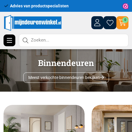
Uitgebreid assortiment uit voorraad leverbaar
0
Zoeken...
Binnendeuren
Meest verkochte binnendeuren bekijken