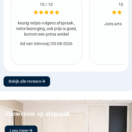
10 / 10
praak ,
Netjes gel
Joris arts
| 01-08-2026
is goed,
kel
Marco va
-2026
Bekijk alle reviews
Showroom op afspraak
Lees meer