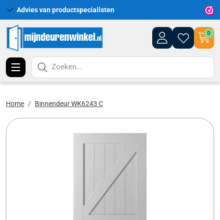
Advies van productspecialisten
Uitgeb
0
Zoeken...
Home
Binnendeur WK6243 C