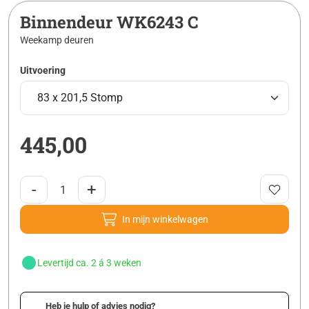
Binnendeur WK6243 C
Weekamp deuren
Uitvoering
445,00
-
+
In mijn winkelwagen
Levertijd ca. 2 á 3 weken
Heb je hulp of advies nodig?