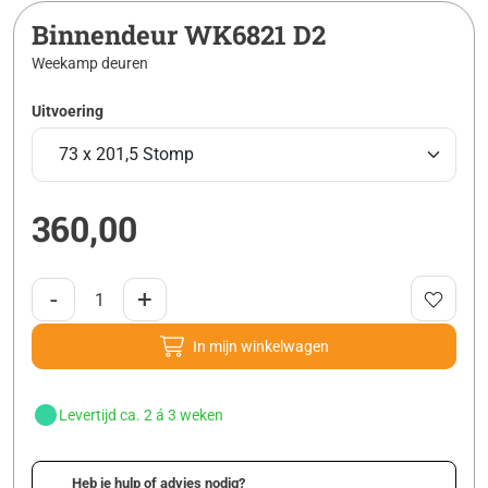
Binnendeur WK6821 D2
Weekamp deuren
Uitvoering
360,00
-
+
In mijn winkelwagen
Levertijd ca. 2 á 3 weken
Heb je hulp of advies nodig?