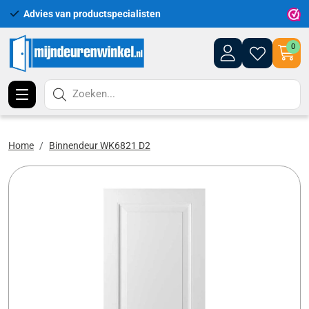
Advies van productspecialisten
Uitgeb
0
Zoeken...
Home
Binnendeur WK6821 D2