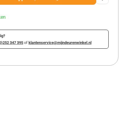
ken
ig?
0)252 347 395
of
klantenservice@mijndeurenwinkel.nl