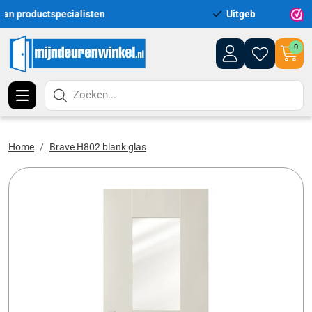
Uitgebreid assortiment uit voorraad leverbaar
Leve
0
Zoeken...
Home
Brave H802 blank glas