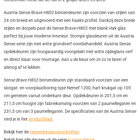
Austria Sense Brave H802 binnendeuren zijn voorzien van stijlen van
24 cm breed en uit­ge­voerd met een haaks profiel. Dankzij deze brede
stijlen en dorpels past de Sense Brave-H802 met blank vlak glas
perfect bij jouw moderne interieur. Stompe glasdeuren uit de Austria
Sense serie zijn met witte grondverf voorbehandeld. Austria Sense
opdekdeuren zijn hoogwaardig voorgelakt met witte zijdeglans verf
en direct klaar voor montage. Aan u de keus om ze zo te laten of
alsnog af te lakken.
Sense Brave H802
binnendeuren zijn standaard voorzien van een
slotgat- en voorplaatboring type Nemef 1200, hart krukgat op 105
cm gemeten vanuit onderkant deur. Opdekdeuren in 201,5 cm en
211,5 cm hoogte zijn fabrieksmatig voorzien van 2 paumellegaten en
231,5 cm van 3 paumellegaten. De specificaties van de Austria Sense
vind je in het
productblad
.
Bekijk hier de
verwerkingsvoorschriften
.
Bekijk hier alle deuren uit de serie
Austria Sense.