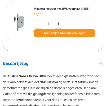
Magneet loopslot met RVS voorplaat (1255)
17,50
-
+
Toevoegen aan winkelwagen
Beschrijving
De
Austria Sense Brave H802
bevat geen glas­latten, waardoor de
deur aan beide zijden dezelfde uit­stra­ling heeft. Het fabrieksmatig
gemonteerde glas is in de stijlen en dorpels opgesloten Het blank
vlakke of mat vlakke gelaagde veiligheidsglas heeft een dikte 6 mm.
Deze moderne binnendeur is voorzien van een 8 cm brede
horizontale roede die de ruit in 2 gelijke delen verdeelt.