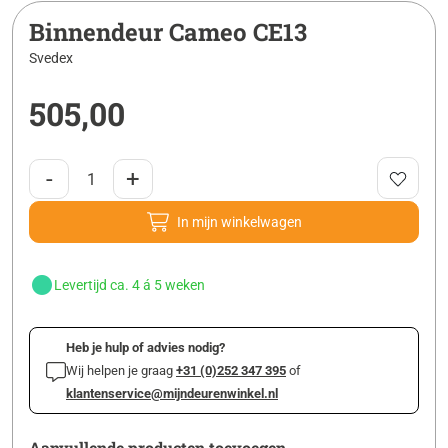
Binnendeur Cameo CE13
Svedex
505,00
-
+
In mijn winkelwagen
Levertijd ca. 4 á 5 weken
Heb je hulp of advies nodig?
Wij helpen je graag
+31 (0)252 347 395
of
klantenservice@mijndeurenwinkel.nl
Aanvullende producten toevoegen