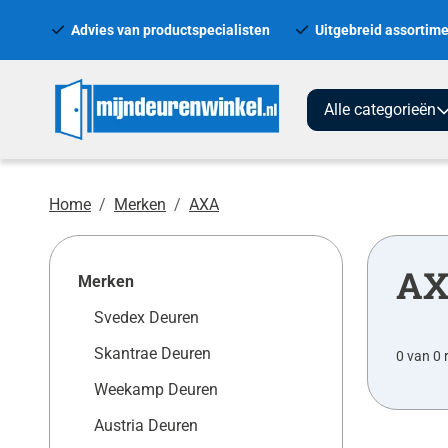
Advies van productspecialisten
Uitgebreid assortime
Alle categorieën
Home
Merken
AXA
A
Merken
Svedex Deuren
Skantrae Deuren
0 van 0 
Weekamp Deuren
Austria Deuren