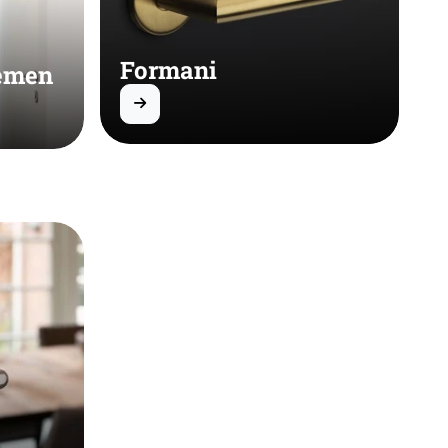
Formani
temen