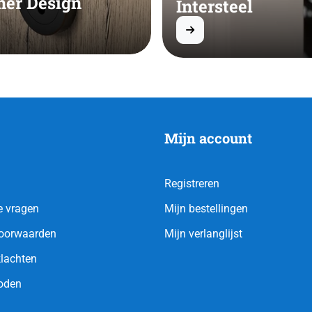
her Design
Intersteel
Mijn account
Registreren
e vragen
Mijn bestellingen
oorwaarden
Mijn verlanglijst
klachten
oden