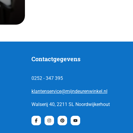
Contactgegevens
0252 - 347 395
klantenservice@mijndeurenwinkel.nl
Walserij 40, 2211 SL Noordwijkerhout