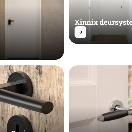
Xinnix deursys
O