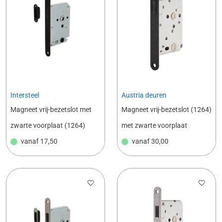
Intersteel
Austria deuren
Magneet vrij-bezetslot met
Magneet vrij-bezetslot (1264)
zwarte voorplaat (1264)
met zwarte voorplaat
vanaf
17,50
vanaf
30,00