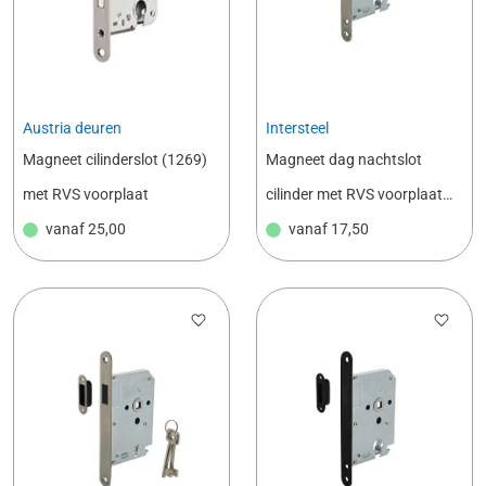
Austria deuren
Intersteel
Magneet cilinderslot (1269)
Magneet dag nachtslot
met RVS voorplaat
cilinder met RVS voorplaat
vanaf
25,00
(1269)
vanaf
17,50