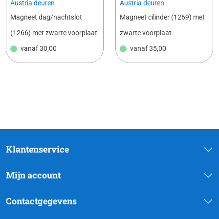
Austria deuren
Austria deuren
Magneet dag/nachtslot
Magneet cilinder (1269) met
(1266) met zwarte voorplaat
zwarte voorplaat
vanaf
30,00
vanaf
35,00
Klantenservice
Mijn account
Contactgegevens