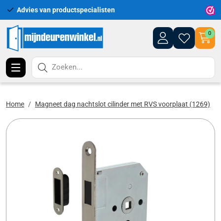
Advies van productspecialisten
Uitgeb
0
Zoeken...
Home
Magneet dag nachtslot cilinder met RVS voorplaat (1269)