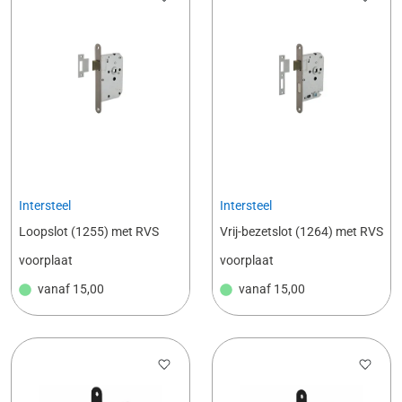
Intersteel
Intersteel
Loopslot (1255) met RVS
Vrij-bezetslot (1264) met RVS
voorplaat
voorplaat
vanaf
15,00
vanaf
15,00