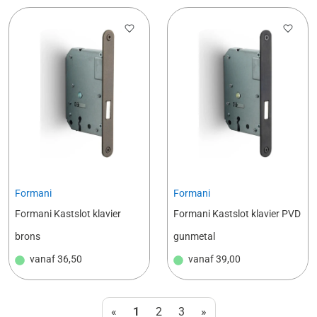
Formani
Formani
Formani Kastslot klavier
Formani Kastslot klavier PVD
brons
gunmetal
vanaf
36,50
vanaf
39,00
«
1
2
3
»