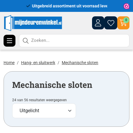
Uitgebreid assortiment uit voorraad leverbaar
Leveri
0
Zoeken...
Home
Hang- en sluitwerk
Mechanische sloten
Mechanische sloten
24 van 56 resultaten weergegeven