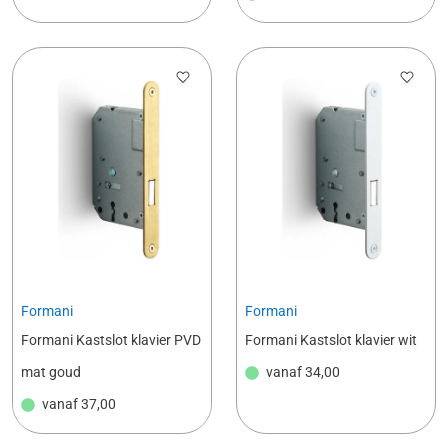
Formani
Formani
Formani Kastslot klavier PVD
Formani Kastslot klavier wit
mat goud
vanaf
34,00
vanaf
37,00