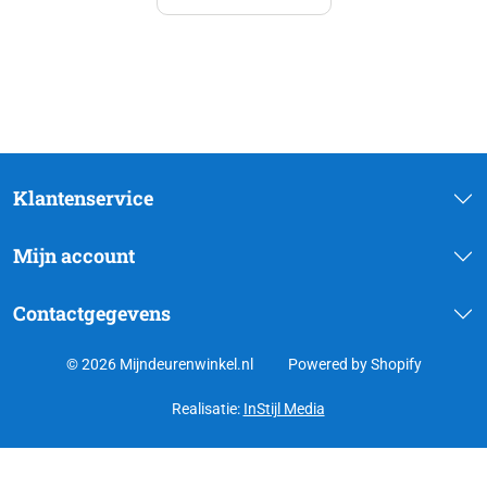
Klantenservice
Mijn account
Contactgegevens
© 2026 Mijndeurenwinkel.nl
Powered by Shopify
Realisatie:
InStijl Media