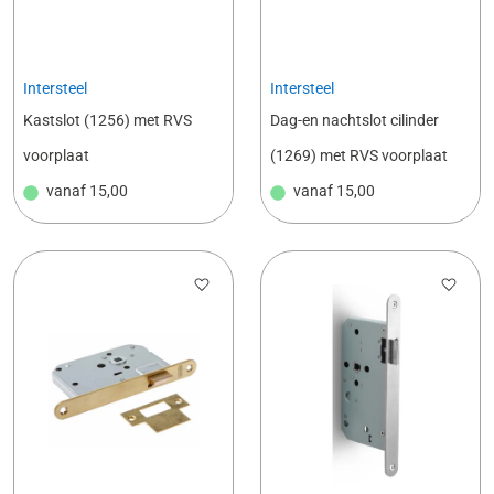
Intersteel
Intersteel
Kastslot (1256) met RVS
Dag-en nachtslot cilinder
voorplaat
(1269) met RVS voorplaat
vanaf
15,00
vanaf
15,00