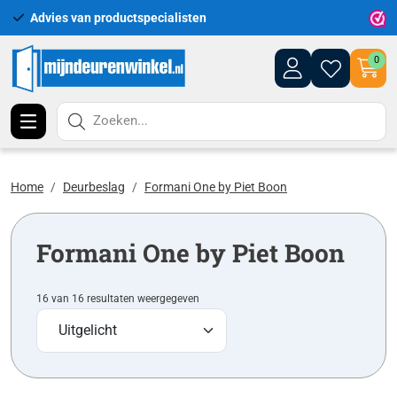
roductspecialisten
Uitgebreid assortiment u
0
Zoeken...
Home
Deurbeslag
Formani One by Piet Boon
Formani One by Piet Boon
16 van 16 resultaten weergegeven