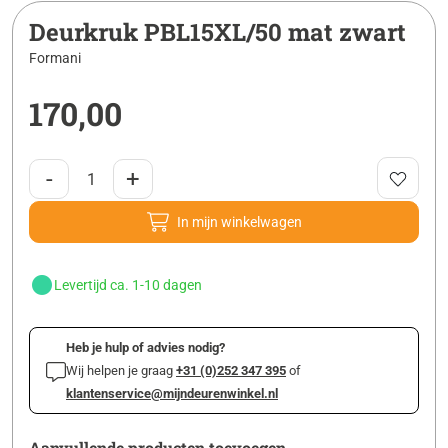
Deurkruk PBL15XL/50 mat zwart
Formani
170,00
-
+
In mijn winkelwagen
Levertijd ca. 1-10 dagen
Heb je hulp of advies nodig?
Wij helpen je graag
+31 (0)252 347 395
of
klantenservice@mijndeurenwinkel.nl
Aanvullende producten toevoegen