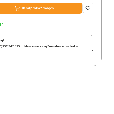
In mijn winkelwagen
en
ig?
0)252 347 395
of
klantenservice@mijndeurenwinkel.nl