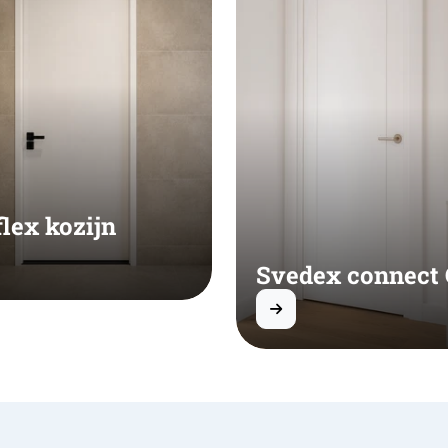
flex kozijn
Svedex connect