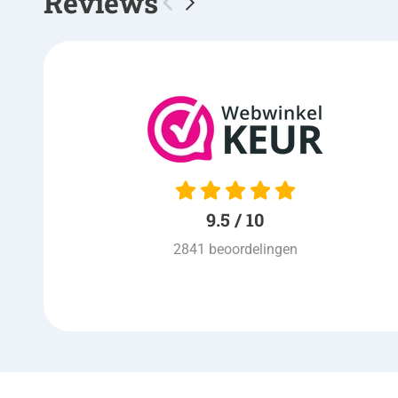
Reviews
10 / 10
keurig netjes volgens
afspraak , nette bezorging
,ook prijs is goed, kortom een
prima winkel
9.5 / 10
Ad van Venrooij
| 03-08-2026
2841 beoordelingen