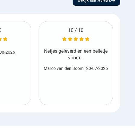
Bekijk alle reviews
0
6 / 10
 een belletje
Ge
Harold Sterk
| 17-07-2026
.
Net
m
| 20-07-2026
M