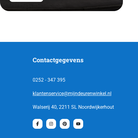
Contactgegevens
0252 - 347 395
klantenservice@mijndeurenwinkel.nl
Walserij 40, 2211 SL Noordwijkerhout