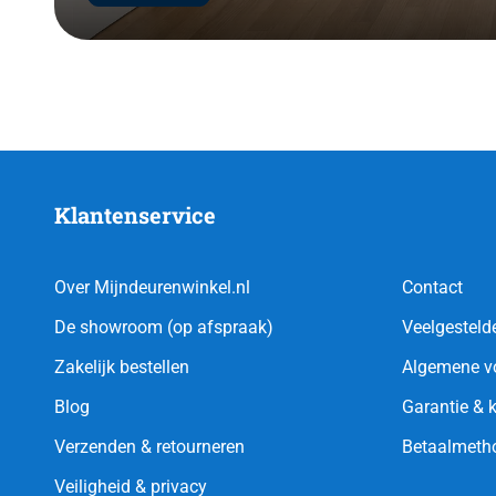
Klantenservice
Over Mijndeurenwinkel.nl
Contact
De showroom (op afspraak)
Veelgesteld
Zakelijk bestellen
Algemene v
Blog
Garantie & 
Verzenden & retourneren
Betaalmeth
Veiligheid & privacy