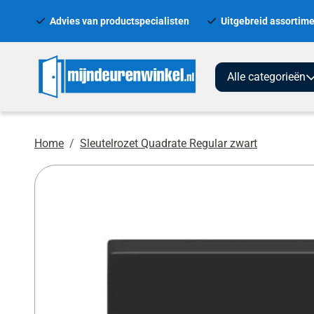
Advies van productspecialisten
Uitgebreid assortime
Alle categorieën
Home
Sleutelrozet Quadrate Regular zwart