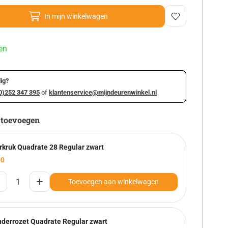
In mijn winkelwagen
en
ig?
0)252 347 395
of
klantenservice@mijndeurenwinkel.nl
 toevoegen
rkruk Quadrate 28 Regular zwart
00
+
Toevoegen aan winkelwagen
inderrozet Quadrate Regular zwart