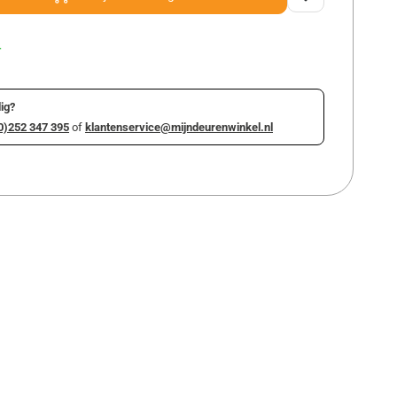
r
ig?
0)252 347 395
of
klantenservice@mijndeurenwinkel.nl