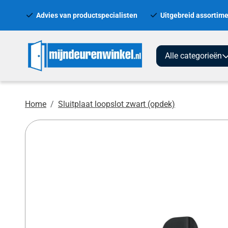
Advies van productspecialisten
Uitgebreid assortime
Alle categorieën
Home
Sluitplaat loopslot zwart (opdek)