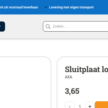
nt uit voorraad leverbaar
Levering met eigen transport
Sluitplaat 
AXA
3,65
-
+