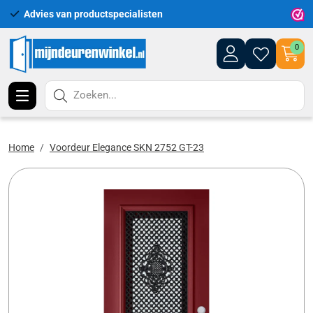
Advies van productspecialisten
Uitgebr
0
Zoeken...
Home
Voordeur Elegance SKN 2752 GT-23