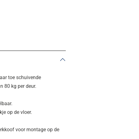
kaar toe schuivende
 80 kg per deur.
­baar.
je op de vloer.
werkkoof voor mon­tage op de