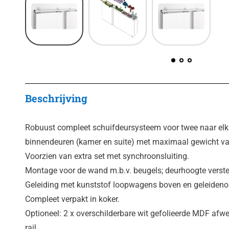
Beschrijving
Robuust compleet schuif­deur­systeem voor twee naar el
binnendeuren (kamer en suite) met maximaal gewicht van
Voorzien van extra set met synchroon­slui­ting.
Montage voor de wand m.b.v. beugels; deur­hoogte ver­stel
Geleiding met kunst­stof loopwagens boven en geleidenok
Compleet verpakt in koker.
Optioneel: 2 x over­schil­der­bare wit gefolieerde MDF af
rail.