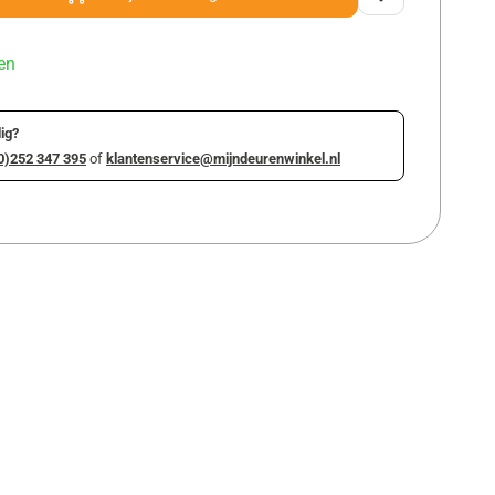
en
ig?
0)252 347 395
of
klantenservice@mijndeurenwinkel.nl