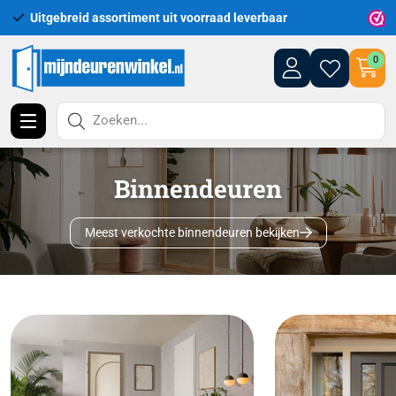
Uitgebreid assortiment uit voorraad leverbaar
Leveri
0
Zoeken...
Binnendeuren
Meest verkochte binnendeuren bekijken