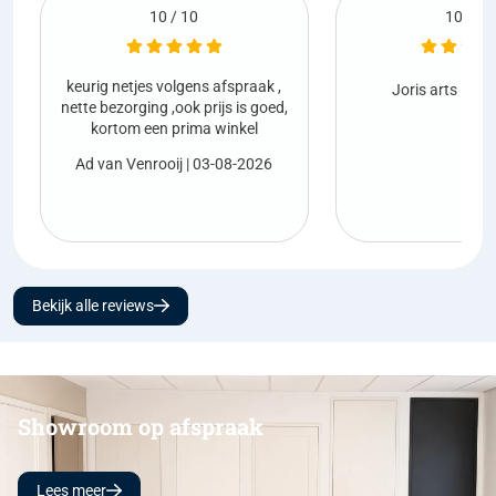
10 / 10
aak ,
Netjes gelev
Joris arts
| 01-08-2026
s goed,
el
Marco van
2026
Bekijk alle reviews
Showroom op afspraak
Lees meer