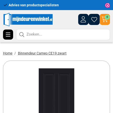
Advies van productspecialisten
Uitgeb
0
Zoeken...
Home
Binnendeur Cameo CE19 zwart