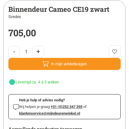
Binnendeur Cameo CE19 zwart
Svedex
705,00
-
+
In mijn winkelwagen
Levertijd ca. 4 á 5 weken
Heb je hulp of advies nodig?
Wij helpen je graag
+31 (0)252 347 395
of
klantenservice@mijndeurenwinkel.nl
Aanvullende producten toevoegen