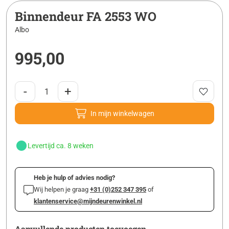
Binnendeur FA 2553 WO
Albo
995,00
-
+
In mijn winkelwagen
Levertijd ca. 8 weken
Heb je hulp of advies nodig?
Wij helpen je graag
+31 (0)252 347 395
of
klantenservice@mijndeurenwinkel.nl
Aanvullende producten toevoegen