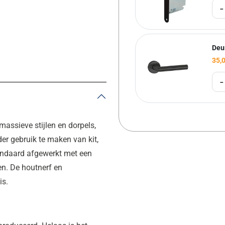
-
Deu
35,
-
ssieve stijlen en dorpels,
der gebruik te maken van kit,
standaard afgewerkt met een
n. De houtnerf en
is.