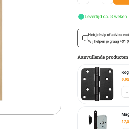
Levertijd ca. 8 weken
Heb je hulp of advies nod
Wij helpen je graag
+31 (
Aanvullende producten
Kog
9,9
-
Mag
17,