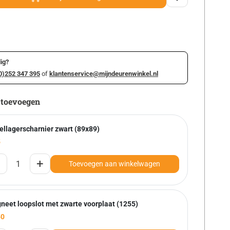
ig?
0)252 347 395
of
klantenservice@mijndeurenwinkel.nl
 toevoegen
ellagerscharnier zwart (89x89)
5
+
Toevoegen aan winkelwagen
neet loopslot met zwarte voorplaat (1255)
50