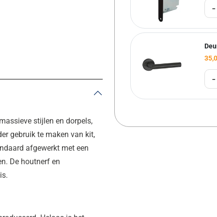
-
Deu
35,
-
ssieve stijlen en dorpels,
der gebruik te maken van kit,
standaard afgewerkt met een
n. De houtnerf en
is.