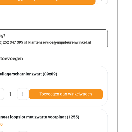
ig?
0)252 347 395
of
klantenservice@mijndeurenwinkel.nl
 toevoegen
ellagerscharnier zwart (89x89)
5
+
Toevoegen aan winkelwagen
neet loopslot met zwarte voorplaat (1255)
50