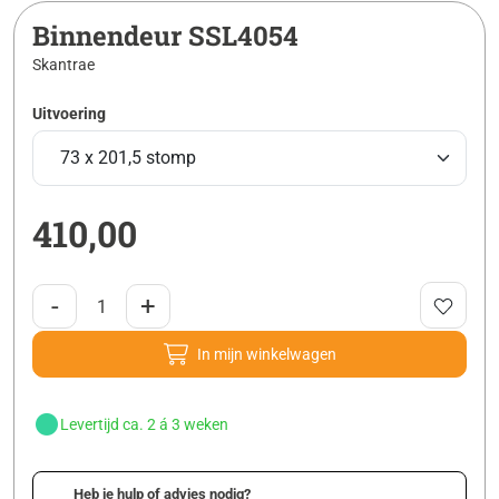
Binnendeur SSL4054
Skantrae
Uitvoering
410,00
-
+
In mijn winkelwagen
Levertijd ca. 2 á 3 weken
Heb je hulp of advies nodig?