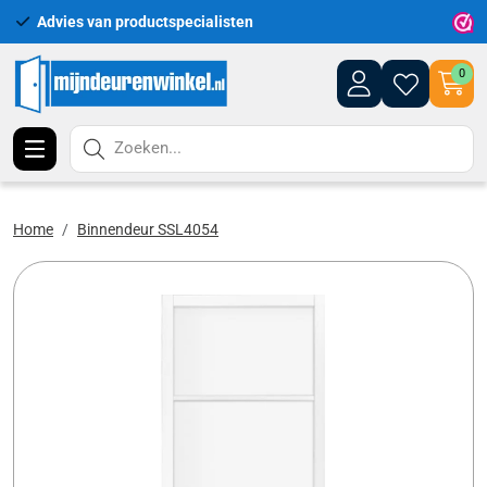
Advies van productspecialisten
Uitgeb
0
Zoeken...
Home
Binnendeur SSL4054