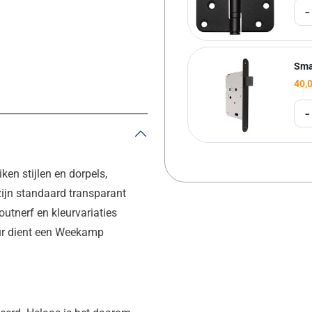
-
Sma
40,
-
n stijlen en dorpels,
ijn standaard transparant
utnerf en kleurvariaties
deur dient een Weekamp