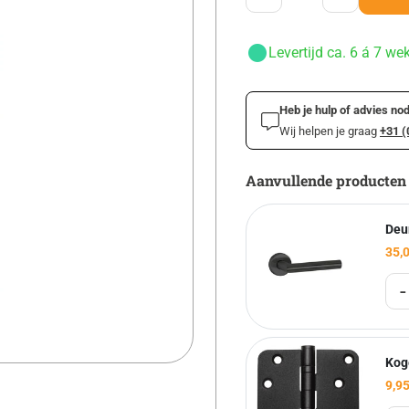
Levertijd ca. 6 á 7 we
Heb je hulp of advies nod
Wij helpen je graag
+31 (
Aanvullende producten
Deu
35,
-
Kog
9,9