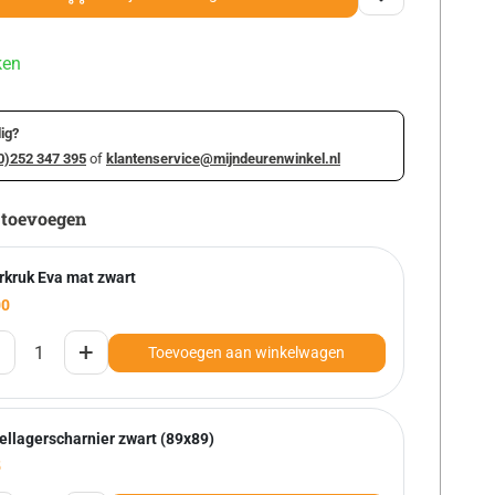
ken
ig?
0)252 347 395
of
klantenservice@mijndeurenwinkel.nl
 toevoegen
rkruk Eva mat zwart
00
+
Toevoegen aan winkelwagen
ellagerscharnier zwart (89x89)
5