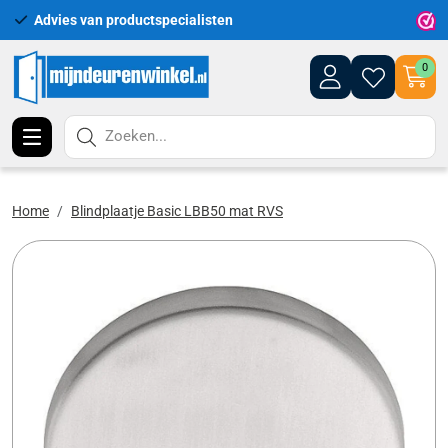
vies van productspecialisten
Uitgebreid ass
0
Zoeken...
Home
Blindplaatje Basic LBB50 mat RVS