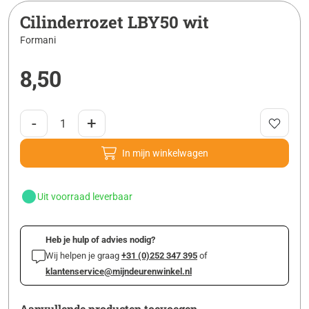
Cilinderrozet LBY50 wit
Formani
8,50
-
+
In mijn winkelwagen
Uit voorraad leverbaar
Heb je hulp of advies nodig?
Wij helpen je graag
+31 (0)252 347 395
of
klantenservice@mijndeurenwinkel.nl
Aanvullende producten toevoegen