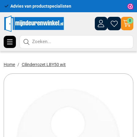
Advies van productspecialisten
Uitgeb
0
Zoeken...
Home
Cilinderrozet LBY50 wit