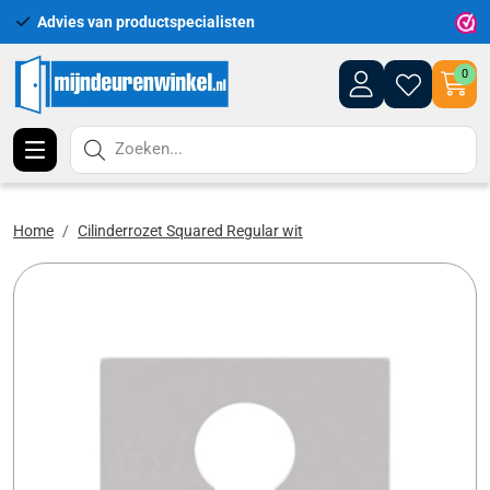
Advies van productspecialisten
Uitgeb
0
Zoeken...
Home
Cilinderrozet Squared Regular wit