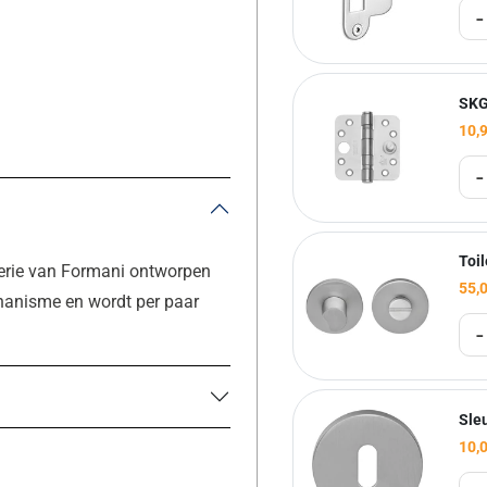
-
SKG
10,
-
Toi
serie van Formani ontworpen
55,
hanisme en wordt per paar
-
Sle
10,