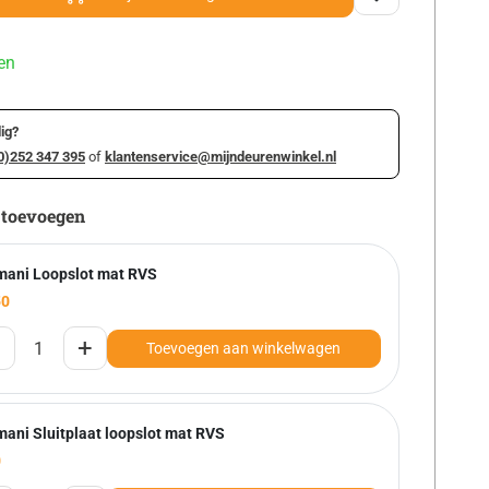
en
ig?
0)252 347 395
of
klantenservice@mijndeurenwinkel.nl
 toevoegen
mani Loopslot mat RVS
50
+
Toevoegen aan winkelwagen
mani Sluitplaat loopslot mat RVS
0