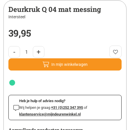
Deurkruk Q 04 mat messing
Intersteel
39,95
-
+
In mijn winkelwagen
Heb je hulp of advies nodig?
Wij helpen je graag
+31 (0)252 347 395
of
klantenservice@mijndeurenwinkel.nl
Aanvullende producten toevoegen