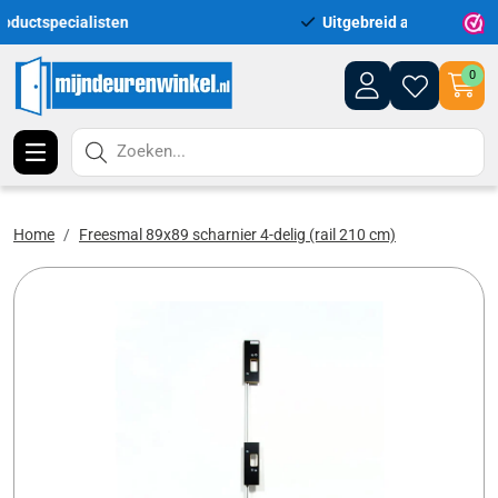
Uitgebreid assortiment uit voorraad leverbaar
Leve
0
Zoeken...
Home
Freesmal 89x89 scharnier 4-delig (rail 210 cm)