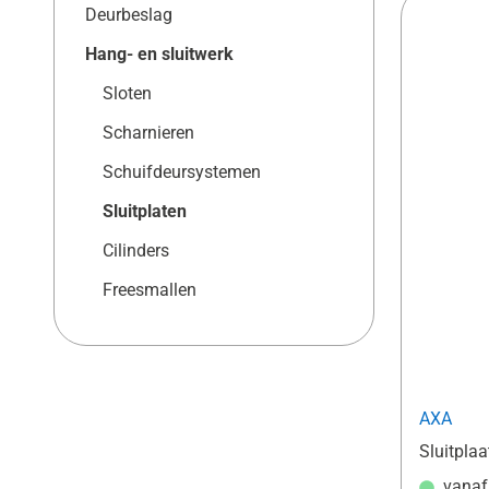
Deurbeslag
Hang- en sluitwerk
Sloten
Scharnieren
Schuifdeursystemen
Sluitplaten
Cilinders
Freesmallen
AXA
Sluitplaa
vana