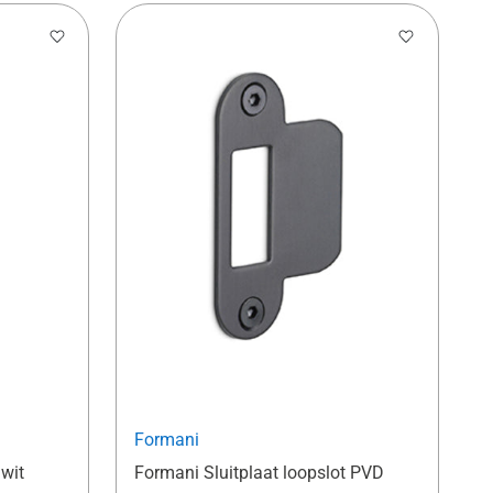
Formani
 wit
Formani Sluitplaat loopslot PVD