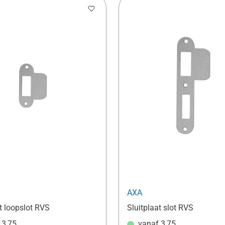
AXA
t loopslot RVS
Sluitplaat slot RVS
f
3,75
vanaf
3,75