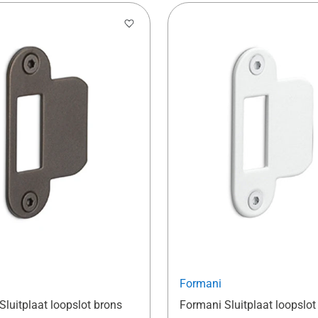
Formani
luitplaat loopslot brons
Formani Sluitplaat loopslot