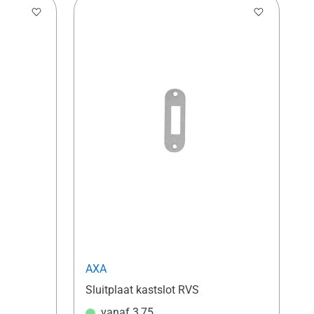
AXA
Sluitplaat kastslot RVS
vanaf
3,75