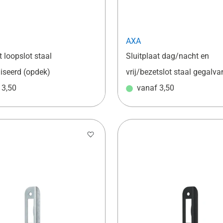
AXA
t loopslot staal
Sluitplaat dag/nacht en
iseerd (opdek)
vrij/bezetslot staal gegalva
f
3,50
(opdek links)
vanaf
3,50