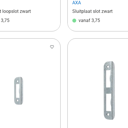
AXA
t loopslot zwart
Sluitplaat slot zwart
f
3,75
vanaf
3,75