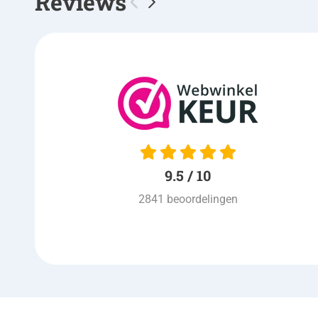
Reviews
10 / 10
keurig netjes volgens
afspraak , nette bezorging
,ook prijs is goed, kortom een
prima winkel
9.5 / 10
Ad van Venrooij
| 03-08-2026
2841 beoordelingen