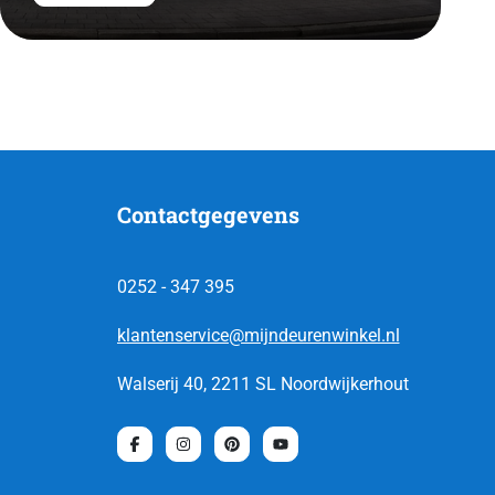
Contactgegevens
0252 - 347 395
klantenservice@mijndeurenwinkel.nl
Walserij 40, 2211 SL Noordwijkerhout