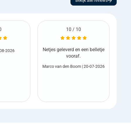
Bekijk alle reviews
0
6 / 10
 een belletje
Ge
Harold Sterk
| 17-07-2026
.
Net
m
| 20-07-2026
M