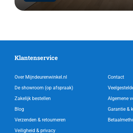
Klantenservice
Over Mijndeurenwinkel.nl
Contact
De showroom (op afspraak)
Veelgesteld
Zakelijk bestellen
Algemene v
Blog
Garantie & 
Verzenden & retourneren
Betaalmeth
Veiligheid & privacy