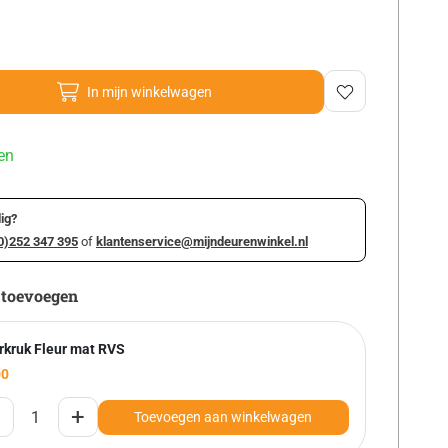
In mijn winkelwagen
en
ig?
0)252 347 395
of
klantenservice@mijndeurenwinkel.nl
 toevoegen
rkruk Fleur mat RVS
00
+
Toevoegen aan winkelwagen