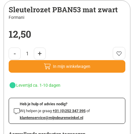
Sleutelrozet PBAN53 mat zwart
Formani
12,50
-
+
In mijn winkelwagen
Levertijd ca. 1-10 dagen
Heb je hulp of advies nodig?
Wij helpen je graag
+31 (0)252 347 395
of
klantenservice@mijndeurenwinkel.nl
Aanvullende producten toevoegen