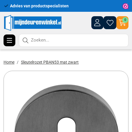
Advies van productspecialisten
Uitgeb
0
Zoeken...
Home
Sleutelrozet PBAN53 mat zwart