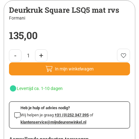
Deurkruk Square LSQ5 mat rvs
Formani
135,00
-
+
In mijn winkelwagen
Levertijd ca. 1-10 dagen
Heb je hulp of advies nodig?
Wij helpen je graag
+31 (0)252 347 395
of
klantenservice@mijndeurenwinkel.nl
Aanvullende producten toevoegen